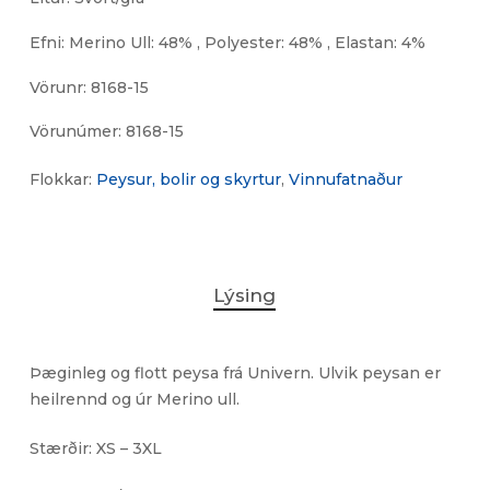
Efni: Merino Ull: 48% , Polyester: 48% , Elastan: 4%
Vörunr: 8168-15
Vörunúmer:
8168-15
Flokkar:
Peysur, bolir og skyrtur
,
Vinnufatnaður
Lýsing
Þæginleg og flott peysa frá Univern. Ulvik peysan er
heilrennd og úr Merino ull.
Stærðir: XS – 3XL