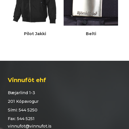
Meiri Upplýsingar
Meiri Upplýsingar
Pilot Jakki
Belti
Vinnuföt ehf
Bæjarlind 1-3
201 Kópavogur
Sími: 544 5250
Fax: 544 5251
vinnufot@vinnufot.is