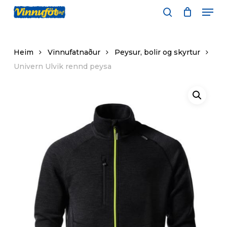
Skip
Men
to
leita
main
content
Heim
Vinnufatnaður
Peysur, bolir og skyrtur
Univern Ulvik rennd peysa