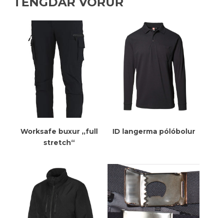
TENGDAR VÖRUR
Meiri Upplýsingar
Meiri Upplýsingar
Worksafe buxur „full
ID langerma pólóbolur
stretch“