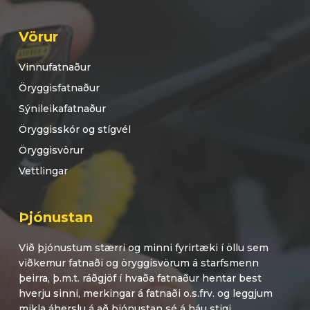
Vörur
Vinnufatnaður
Öryggisfatnaður
Sýnileikafatnaður
Öryggisskór og stígvél
Öryggisvörur
Vettlingar
Þjónustan
Við þjónustum stærri og minni fyrirtæki í öllu sem
viðkemur fatnaði og öryggisvörum á starfsmenn
þeirra, þ.m.t. ráðgjöf í hvaða fatnaður hentar best
hverju sinni, merkingar á fatnaði o.s.frv. og leggjum
mikla áherslu á að þjónustan sé á háu stigi.