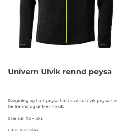
Univern Ulvik rennd peysa
Þæginleg og flott peysa frá Univern. Ulvik peysan er
heilrennd og úr Merino ull.
Stærðir: XS – 3XL
Litur: Svört/grá