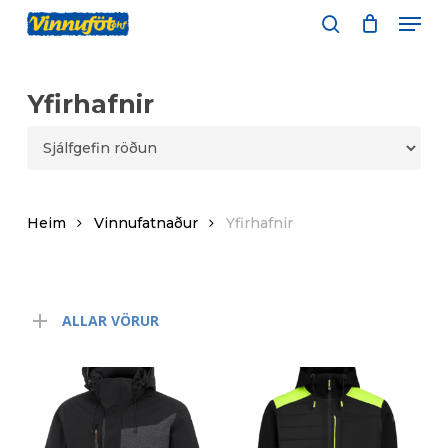
Skip
Men
to
leita
main
content
Yfirhafnir
Heim
Vinnufatnaður
Yfirhafnir
ALLAR VÖRUR