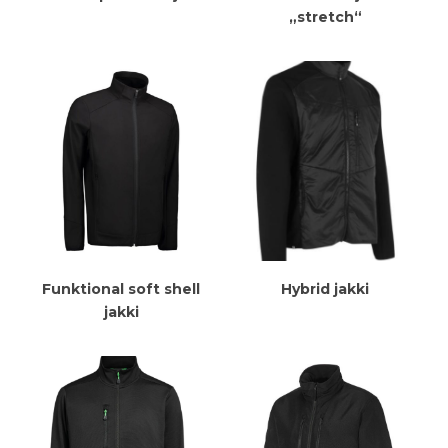
„stretch“
Meiri Upplýsingar
Meiri Upplýsingar
Funktional soft shell
Hybrid jakki
jakki