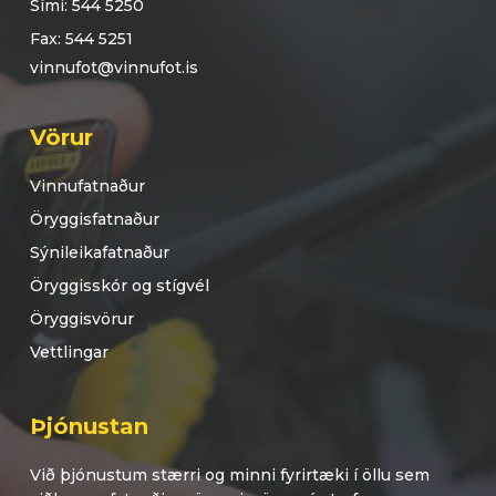
Sími: 544 5250
Fax: 544 5251
vinnufot@vinnufot.is
Vörur
Vinnufatnaður
Öryggisfatnaður
Sýnileikafatnaður
Öryggisskór og stígvél
Öryggisvörur
Vettlingar
Þjónustan
Við þjónustum stærri og minni fyrirtæki í öllu sem