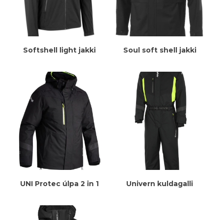
Meiri Upplýsingar
Meiri Upplýsingar
Softshell light jakki
Soul soft shell jakki
Meiri Upplýsingar
Meiri Upplýsingar
UNI Protec úlpa 2 in 1
Univern kuldagalli