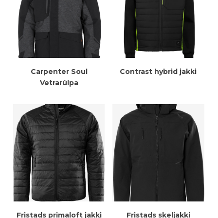
Meiri Upplýsingar
Meiri Upplýsingar
Carpenter Soul
Contrast hybrid jakki
Vetrarúlpa
Meiri Upplýsingar
Meiri Upplýsingar
Fristads primaloft jakki
Fristads skeljakki