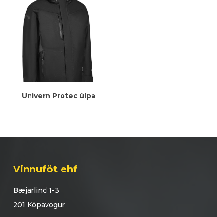
Meiri Upplýsingar
Univern Protec úlpa
Vinnuföt ehf
Bæjarlind 1-3
201 Kópavogur