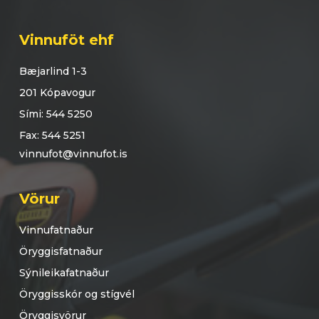
Vinnuföt ehf
Bæjarlind 1-3
201 Kópavogur
Sími: 544 5250
Fax: 544 5251
vinnufot@vinnufot.is
Vörur
Vinnufatnaður
Öryggisfatnaður
Sýnileikafatnaður
Öryggisskór og stígvél
Öryggisvörur