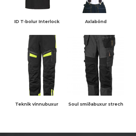
Meiri Upplýsingar
Meiri Upplýsingar
ID T-bolur Interlock
Axlabönd
Meiri Upplýsingar
Meiri Upplýsingar
Teknik vinnubuxur
Soul smíðabuxur strech