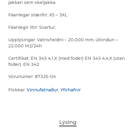
jakkan sem skeljakka.
Fáanlegar stærðir: XS – 3XL
Fáanlegir litir: Svartur,
Upplýsingar: Vatnsheldni – 20.000 mm, útöndun –
22.000 M2/24h
Certifikat: EN 343 4,1,X (med foder) EN 343 4,4,X (utan
foder). EN 342
Vörunúmer:
87325-04
Flokkar:
Vinnufatnaður
,
Yfirhafnir
Lýsing