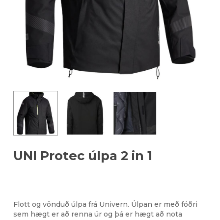
UNI Protec úlpa 2 in 1
Flott og vönduð úlpa frá Univern. Úlpan er með fóðri
sem hægt er að renna úr og þá er hægt að nota