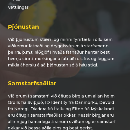
Vettlingar
Þjónustan
Við þjónustum stærri og minni fyrirtæki í öllu sem
viðkemur fatnaði og öryggisvörum á starfsmenn
þeirra, þ.m.t. ráðgjöf í hvaða fatnaður hentar best
hverju sinni, merkingar á fatnaði o.s.frv. og leggjum
mikla áherslu á að þjónustan sé á háu stigi.
Samstarfsaðilar
Við erum í samstarfi við öfluga birgja um allan heim.
Grolls frá Svíþjóð, ID Identity frá Danmörku, Devold
frá Noregi, Diadora frá Ítalíu og Elten frá Þýskalandi
eru öflugir samstarfsaðilar okkar. Þessir birgjar eru
allir mjög framarlega á sínum sviðum og er samstarf
okkar við þessa aðila eins og best gerist.