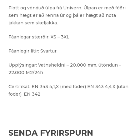
Flott og vönduð úlpa frá Univern. Úlpan er með fóðri
sem hægt er að renna úr og þá er hægt að nota
jakkan sem skeljakka.
Fáanlegar stærðir: XS – 3XL
Fáanlegir litir: Svartur,
Upplýsingar: Vatnsheldni – 20.000 mm, útöndun –
22.000 M2/24h
Certifikat: EN 343 4,1,X (med foder) EN 343 4,4,X (utan
foder). EN 342
SENDA FYRIRSPURN