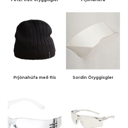
Meiri Upplýsingar
Meiri Upplýsingar
Prjónahúfa með flís
Sordin Öryggisgler