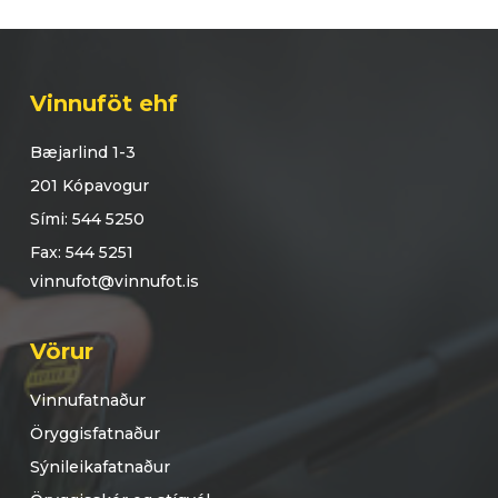
Vinnuföt ehf
Bæjarlind 1-3
201 Kópavogur
Sími: 544 5250
Fax: 544 5251
vinnufot@vinnufot.is
Vörur
Vinnufatnaður
Öryggisfatnaður
Sýnileikafatnaður