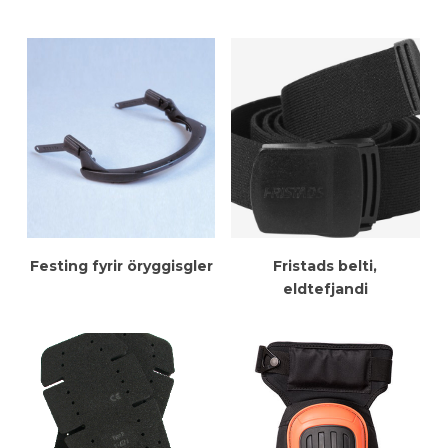
Meiri Upplýsingar
Meiri Upplýsingar
Festing fyrir öryggisgler
Fristads belti,
eldtefjandi