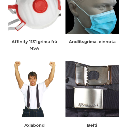
Meiri Upplýsingar
Meiri Upplýsingar
Affinity 1131 gríma frá
Andlitsgríma, einnota
MSA
Meiri Upplýsingar
Meiri Upplýsingar
Axlabönd
Belti