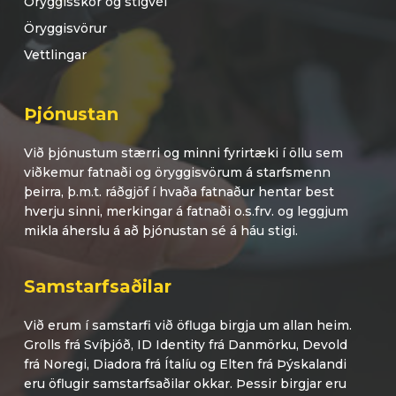
Öryggisskór og stígvél
Öryggisvörur
Vettlingar
Þjónustan
Við þjónustum stærri og minni fyrirtæki í öllu sem
viðkemur fatnaði og öryggisvörum á starfsmenn
þeirra, þ.m.t. ráðgjöf í hvaða fatnaður hentar best
hverju sinni, merkingar á fatnaði o.s.frv. og leggjum
mikla áherslu á að þjónustan sé á háu stigi.
Samstarfsaðilar
Við erum í samstarfi við öfluga birgja um allan heim.
Grolls frá Svíþjóð, ID Identity frá Danmörku, Devold
frá Noregi, Diadora frá Ítalíu og Elten frá Þýskalandi
eru öflugir samstarfsaðilar okkar. Þessir birgjar eru