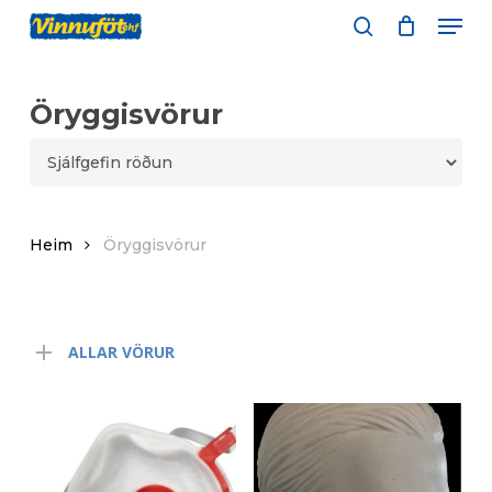
Skip
Men
to
leita
main
content
Öryggisvörur
Heim
Öryggisvörur
ALLAR VÖRUR