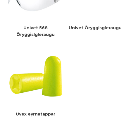
Meiri Upplýsingar
Meiri Upplýsingar
Univet 568
Univet Öryggisgleraugu
Öryggislgleraugu
Meiri Upplýsingar
Uvex eyrnatappar