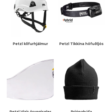
Meiri Upplýsingar
Meiri Upplýsingar
Petzl klifurhjálmur
Petzl Tikkina höfuðljós
Meiri Upplýsingar
Meiri Upplýsingar
Petzl Vizir öryggisgler
Prjónahúfa