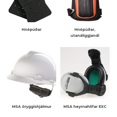
Meiri Upplýsingar
Meiri Upplýsingar
Hnépúðar
Hnépúðar,
utanáliggjandi
Meiri Upplýsingar
Meiri Upplýsingar
MSA öryggishjálmur
MSA heyrnahlífar EXC