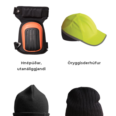
Meiri Upplýsingar
Meiri Upplýsingar
Hnépúðar,
Öryggisderhúfur
utanáliggjandi