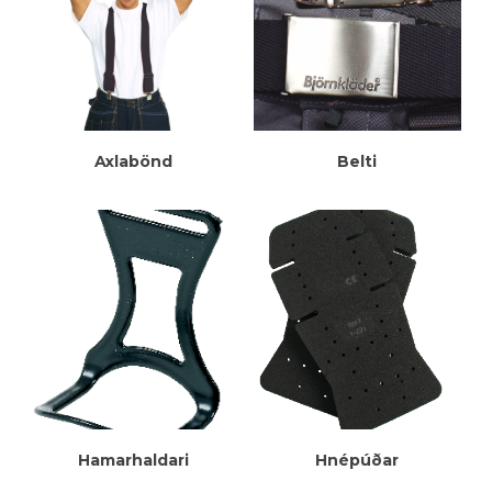
Meiri Upplýsingar
Meiri Upplýsingar
Axlabönd
Belti
Meiri Upplýsingar
Meiri Upplýsingar
Hamarhaldari
Hnépúðar