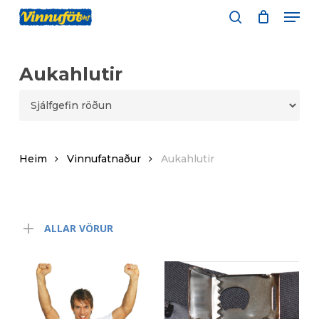
Skip
Men
to
leita
main
content
Aukahlutir
Heim
Vinnufatnaður
Aukahlutir
ALLAR VÖRUR