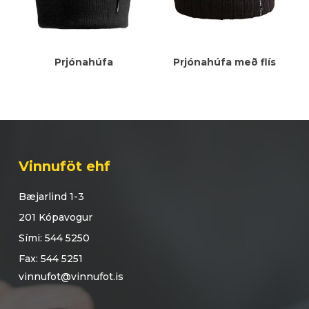
Meiri Upplýsingar
Meiri Upplýsingar
Prjónahúfa
Prjónahúfa með flís
Vinnuföt ehf
Bæjarlind 1-3
201 Kópavogur
Sími: 544 5250
Fax: 544 5251
vinnufot@vinnufot.is