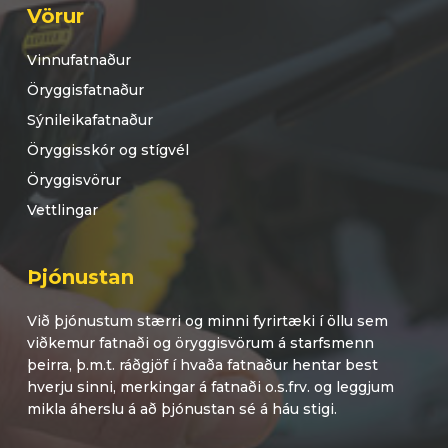
Vörur
Vinnufatnaður
Öryggisfatnaður
Sýnileikafatnaður
Öryggisskór og stígvél
Öryggisvörur
Vettlingar
Þjónustan
Við þjónustum stærri og minni fyrirtæki í öllu sem
viðkemur fatnaði og öryggisvörum á starfsmenn
þeirra, þ.m.t. ráðgjöf í hvaða fatnaður hentar best
hverju sinni, merkingar á fatnaði o.s.frv. og leggjum
mikla áherslu á að þjónustan sé á háu stigi.