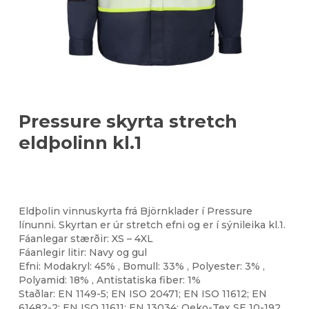
Pressure skyrta stretch
eldþolinn kl.1
Eldþolin vinnuskyrta frá Björnklader í Pressure
línunni. Skyrtan er úr stretch efni og er í sýnileika kl.1.
Fáanlegar stærðir: XS – 4XL
Fáanlegir litir: Navy og gul
Efni: Modakryl: 45% , Bomull: 33% , Polyester: 3% ,
Polyamid: 18% , Antistatiska fiber: 1%
Staðlar: EN 1149-5; EN ISO 20471; EN ISO 11612; EN
61482-2; EN ISO 11611; EN 13034; Oeko-Tex SE 10-192