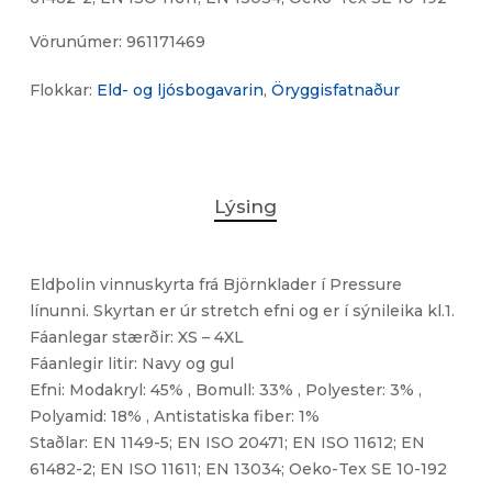
Vörunúmer:
961171469
Flokkar:
Eld- og ljósbogavarin
,
Öryggisfatnaður
Lýsing
Eldþolin vinnuskyrta frá Björnklader í Pressure
línunni. Skyrtan er úr stretch efni og er í sýnileika kl.1.
Fáanlegar stærðir: XS – 4XL
Fáanlegir litir: Navy og gul
Efni: Modakryl: 45% , Bomull: 33% , Polyester: 3% ,
Polyamid: 18% , Antistatiska fiber: 1%
Staðlar: EN 1149-5; EN ISO 20471; EN ISO 11612; EN
61482-2; EN ISO 11611; EN 13034; Oeko-Tex SE 10-192