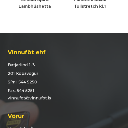
Lambhúshetta
fullstretch kl.1
Vinnuföt ehf
Bæjarlind 1-3
201 Kópavogur
Sími: 544 5250
Fax: 544 5251
vinnufot@vinnufot.is
Vörur