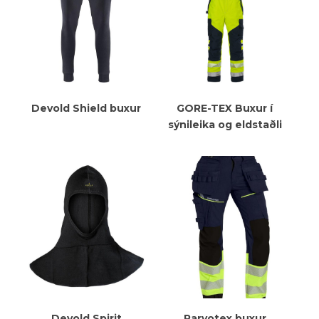
Meiri Upplýsingar
Meiri Upplýsingar
Devold Shield buxur
GORE-TEX Buxur í
sýnileika og eldstaðli
Meiri Upplýsingar
Meiri Upplýsingar
Devold Spirit
Parvotex buxur