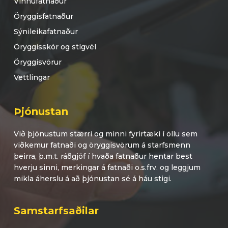
Vinnufatnaður
Öryggisfatnaður
Sýnileikafatnaður
Öryggisskór og stígvél
Öryggisvörur
Vettlingar
Þjónustan
Við þjónustum stærri og minni fyrirtæki í öllu sem
viðkemur fatnaði og öryggisvörum á starfsmenn
þeirra, þ.m.t. ráðgjöf í hvaða fatnaður hentar best
hverju sinni, merkingar á fatnaði o.s.frv. og leggjum
mikla áherslu á að þjónustan sé á háu stigi.
Samstarfsaðilar