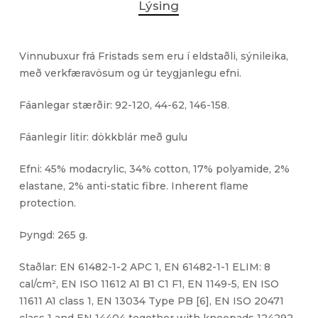
Lýsing
Vinnubuxur frá Fristads sem eru í eldstaðli, sýnileika,
með verkfæravösum og úr teygjanlegu efni.
Fáanlegar stærðir: 92-120, 44-62, 146-158.
Fáanlegir litir: dökkblár með gulu
Efni: 45% modacrylic, 34% cotton, 17% polyamide, 2%
elastane, 2% anti-static fibre. Inherent flame
protection.
Þyngd: 265 g.
Staðlar: EN 61482-1-2 APC 1, EN 61482-1-1 ELIM: 8
cal/cm², EN ISO 11612 A1 B1 C1 F1, EN 1149-5, EN ISO
11611 A1 class 1, EN 13034 Type PB [6], EN ISO 20471