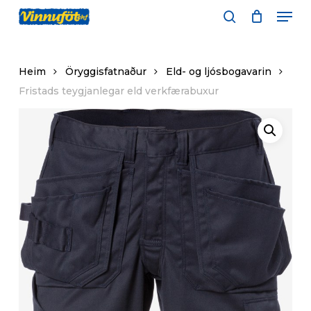
Skip
Men
to
leita
main
content
Heim
Öryggisfatnaður
Eld- og ljósbogavarin
Fristads teygjanlegar eld verkfærabuxur