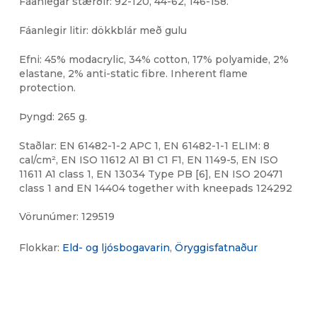
Fáanlegar stærðir: 92-120, 44-62, 146-158.
Fáanlegir litir: dökkblár með gulu
Efni: 45% modacrylic, 34% cotton, 17% polyamide, 2%
elastane, 2% anti-static fibre. Inherent flame
protection.
Þyngd: 265 g.
Staðlar: EN 61482-1-2 APC 1, EN 61482-1-1 ELIM: 8
cal/cm², EN ISO 11612 A1 B1 C1 F1, EN 1149-5, EN ISO
11611 A1 class 1, EN 13034 Type PB [6], EN ISO 20471
class 1 and EN 14404 together with kneepads 124292
Vörunúmer:
129519
Flokkar:
Eld- og ljósbogavarin
,
Öryggisfatnaður