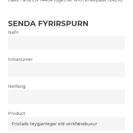
class 1 and EN 14404 together with kneepads 124292
SENDA FYRIRSPURN
Nafn
Símanúmer
Netfang
Product