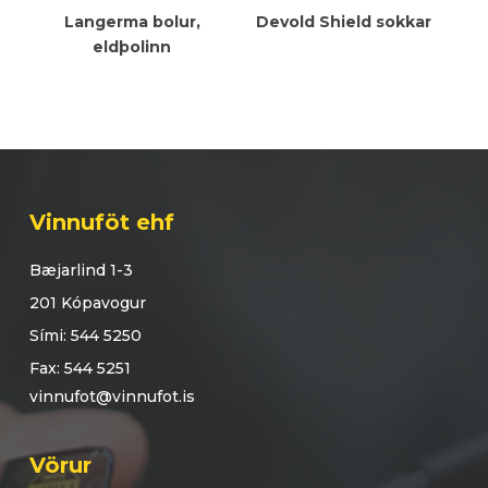
Meiri Upplýsingar
Meiri Upplýsingar
Langerma bolur,
Devold Shield sokkar
eldþolinn
Vinnuföt ehf
Bæjarlind 1-3
201 Kópavogur
Sími: 544 5250
Fax: 544 5251
vinnufot@vinnufot.is
Vörur