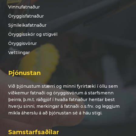
Vinnufatnaður
Öryggisfatnaður
Sýnileikafatnaður
Öryggisskór og stígvél
Öryggisvörur
Vettlingar
Þjónustan
Við þjónustum stærri og minni fyrirtæki í öllu sem
viðkemur fatnaði og öryggisvörum á starfsmenn
þeirra, þ.m.t. ráðgjöf í hvaða fatnaður hentar best
hverju sinni, merkingar á fatnaði o.s.frv. og leggjum
mikla áherslu á að þjónustan sé á háu stigi.
Samstarfsaðilar