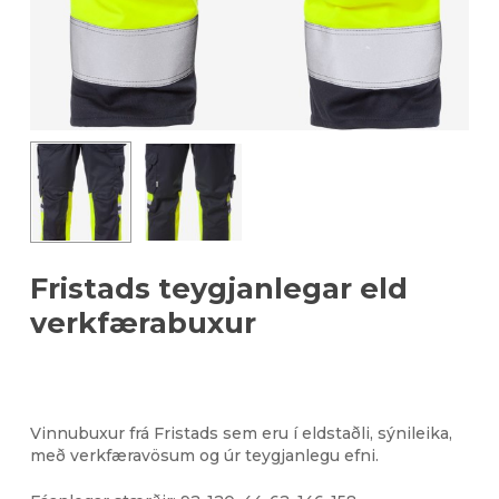
Fristads teygjanlegar eld
verkfærabuxur
Vinnubuxur frá Fristads sem eru í eldstaðli, sýnileika,
með verkfæravösum og úr teygjanlegu efni.