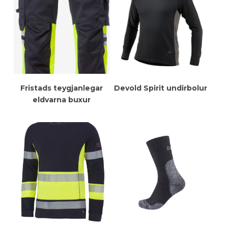
Meiri Upplýsingar
Meiri Upplýsingar
Fristads teygjanlegar
Devold Spirit undirbolur
eldvarna buxur