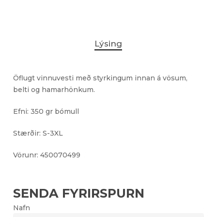
Lýsing
Öflugt vinnuvesti með styrkingum innan á vösum,
belti og hamarhönkum.
Efni: 350 gr bómull
Stærðir: S-3XL
Vörunr: 450070499
SENDA FYRIRSPURN
Nafn