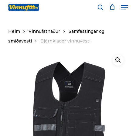
Skip
Men
to
leita
main
content
Heim
Vinnufatnaður
Samfestingar og
smíðavesti
Björnkläder vinnuvesti