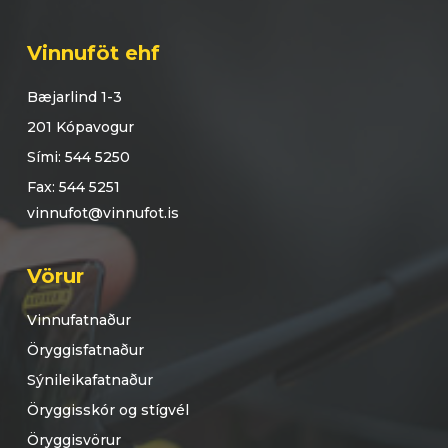
Vinnuföt ehf
Bæjarlind 1-3
201 Kópavogur
Sími: 544 5250
Fax: 544 5251
vinnufot@vinnufot.is
Vörur
Vinnufatnaður
Öryggisfatnaður
Sýnileikafatnaður
Öryggisskór og stígvél
Öryggisvörur