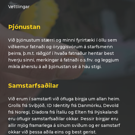
Vettlingar
Þjónustan
Við þjónustum stærri og minni fyrirtæki í öllu sem
viðkemur fatnaði og öryggisvörum á starfsmenn
þeirra, þ.m.t. ráðgjöf í hvaða fatnaður hentar best
hverju sinni, merkingar á fatnaði o.s.frv. og leggjum
mikla áherslu á að þjónustan sé á háu stigi.
Samstarfsaðilar
Við erum í samstarfi við öfluga birgja um allan heim.
Grolls frá Svíþjóð, ID Identity frá Danmörku, Devold
frá Noregi, Diadora frá Ítalíu og Elten frá Þýskalandi
eru öflugir samstarfsaðilar okkar. Þessir birgjar eru
allir mjög framarlega á sínum sviðum og er samstarf
okkar við þessa aðila eins og best gerist.