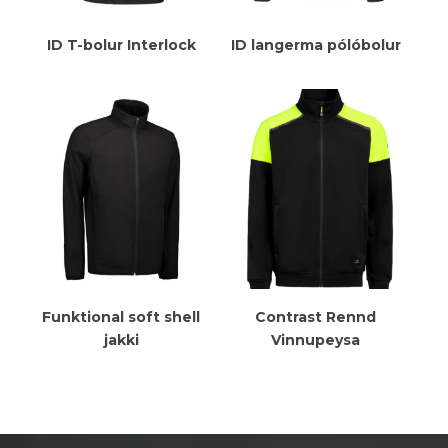
Meiri Upplýsingar
Meiri Upplýsingar
ID T-bolur Interlock
ID langerma pólóbolur
Meiri Upplýsingar
Meiri Upplýsingar
Funktional soft shell
Contrast Rennd
jakki
Vinnupeysa