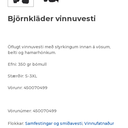
Björnkläder vinnuvesti
Öflugt vinnuvesti með styrkingum innan á vösum,
belti og hamarhönkum.
Efni: 350 gr bómull
Stærðir: S-3XL
Vörunr: 450070499
Vörunúmer:
450070499
Flokkar:
Samfestingar og smíðavesti
,
Vinnufatnaður