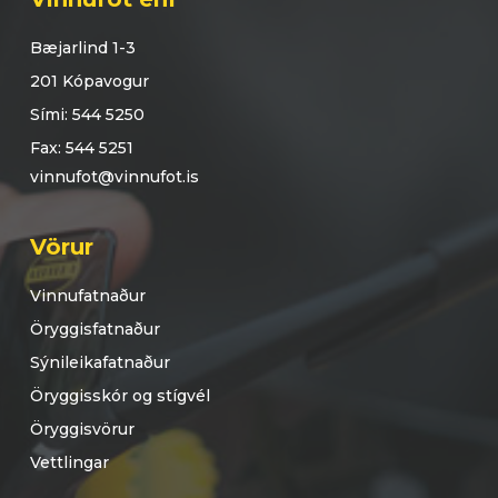
Bæjarlind 1-3
201 Kópavogur
Sími: 544 5250
Fax: 544 5251
vinnufot@vinnufot.is
Vörur
Vinnufatnaður
Öryggisfatnaður
Sýnileikafatnaður
Öryggisskór og stígvél
Öryggisvörur
Vettlingar