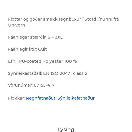
Flottar og góðar smekk regnbuxur í Stord línunni frá
Univern
Fáanlegar stærðir: S – 3XL
Fáanlegir litir: Gult
Efni: PU-coated Polyester 100 %
Sýnileikastaðall: EN ISO 20471 class 2
Vörunúmer:
87155-417
Flokkar:
Regnfatnaður
,
Sýnileikafatnaður
Lýsing