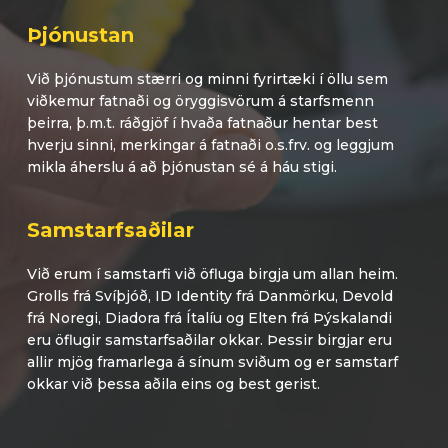
Þjónustan
Við þjónustum stærri og minni fyrirtæki í öllu sem
viðkemur fatnaði og öryggisvörum á starfsmenn
þeirra, þ.m.t. ráðgjöf í hvaða fatnaður hentar best
hverju sinni, merkingar á fatnaði o.s.frv. og leggjum
mikla áherslu á að þjónustan sé á háu stigi.
Samstarfsaðilar
Við erum í samstarfi við öfluga birgja um allan heim.
Grolls frá Svíþjóð, ID Identity frá Danmörku, Devold
frá Noregi, Diadora frá Ítalíu og Elten frá Þýskalandi
eru öflugir samstarfsaðilar okkar. Þessir birgjar eru
allir mjög framarlega á sínum sviðum og er samstarf
okkar við þessa aðila eins og best gerist.