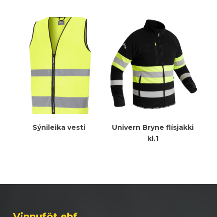
Meiri Upplýsingar
Meiri Upplýsingar
Sýnileika vesti
Univern Bryne flísjakki
kl.1
Vinnuföt ehf