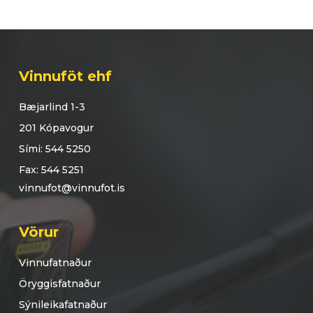
Vinnuföt ehf
Bæjarlind 1-3
201 Kópavogur
Sími: 544 5250
Fax: 544 5251
vinnufot@vinnufot.is
Vörur
Vinnufatnaður
Öryggisfatnaður
Sýnileikafatnaður