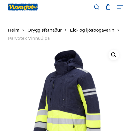
Skip
Men
to
leita
main
content
Heim
Öryggisfatnaður
Eld- og ljósbogavarin
Parvotex Vinnuúlpa