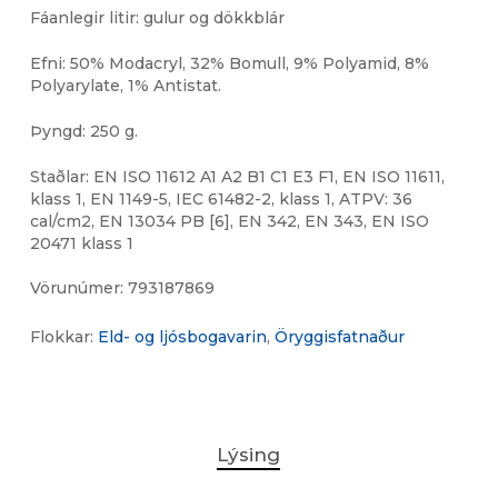
Fáanlegir litir: gulur og dökkblár
Efni: 50% Modacryl, 32% Bomull, 9% Polyamid, 8%
Polyarylate, 1% Antistat.
Þyngd: 250 g.
Staðlar: EN ISO 11612 A1 A2 B1 C1 E3 F1, EN ISO 11611,
klass 1, EN 1149-5, IEC 61482-2, klass 1, ATPV: 36
cal/cm2, EN 13034 PB [6], EN 342, EN 343, EN ISO
20471 klass 1
Vörunúmer:
793187869
Flokkar:
Eld- og ljósbogavarin
,
Öryggisfatnaður
Lýsing