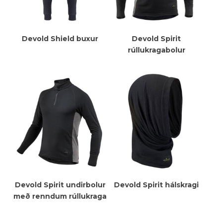
Meiri Upplýsingar
Meiri Upplýsingar
Devold Shield buxur
Devold Spirit
rúllukragabolur
Meiri Upplýsingar
Meiri Upplýsingar
Devold Spirit undirbolur
Devold Spirit hálskragi
með renndum rúllukraga