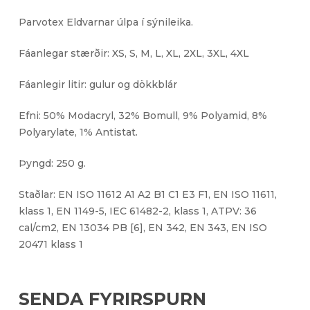
Parvotex Eldvarnar úlpa í sýnileika.
Fáanlegar stærðir: XS, S, M, L, XL, 2XL, 3XL, 4XL
Fáanlegir litir: gulur og dökkblár
Efni: 50% Modacryl, 32% Bomull, 9% Polyamid, 8%
Polyarylate, 1% Antistat.
Þyngd: 250 g.
Staðlar: EN ISO 11612 A1 A2 B1 C1 E3 F1, EN ISO 11611,
klass 1, EN 1149-5, IEC 61482-2, klass 1, ATPV: 36
cal/cm2, EN 13034 PB [6], EN 342, EN 343, EN ISO
20471 klass 1
SENDA FYRIRSPURN