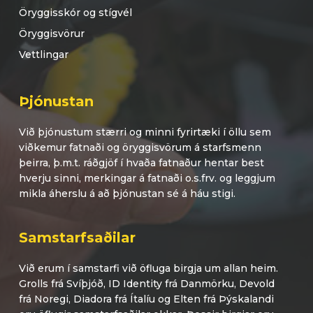
Öryggisskór og stígvél
Öryggisvörur
Vettlingar
Þjónustan
Við þjónustum stærri og minni fyrirtæki í öllu sem
viðkemur fatnaði og öryggisvörum á starfsmenn
þeirra, þ.m.t. ráðgjöf í hvaða fatnaður hentar best
hverju sinni, merkingar á fatnaði o.s.frv. og leggjum
mikla áherslu á að þjónustan sé á háu stigi.
Samstarfsaðilar
Við erum í samstarfi við öfluga birgja um allan heim.
Grolls frá Svíþjóð, ID Identity frá Danmörku, Devold
frá Noregi, Diadora frá Ítalíu og Elten frá Þýskalandi