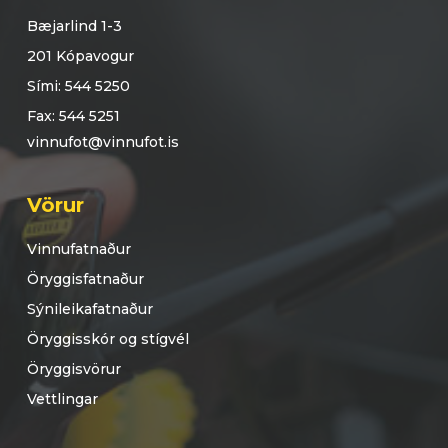
Bæjarlind 1-3
201 Kópavogur
Sími: 544 5250
Fax: 544 5251
vinnufot@vinnufot.is
Vörur
Vinnufatnaður
Öryggisfatnaður
Sýnileikafatnaður
Öryggisskór og stígvél
Öryggisvörur
Vettlingar