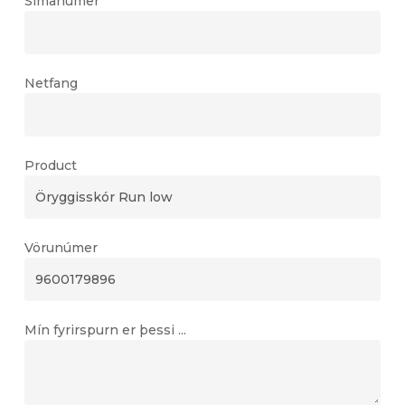
Símanúmer
Netfang
Product
Vörunúmer
Mín fyrirspurn er þessi ...