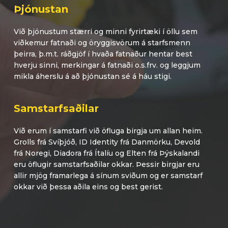
Þjónustan
Við þjónustum stærri og minni fyrirtæki í öllu sem
viðkemur fatnaði og öryggisvörum á starfsmenn
þeirra, þ.m.t. ráðgjöf í hvaða fatnaður hentar best
hverju sinni, merkingar á fatnaði o.s.frv. og leggjum
mikla áherslu á að þjónustan sé á háu stigi.
Samstarfsaðilar
Við erum í samstarfi við öfluga birgja um allan heim.
Grolls frá Svíþjóð, ID Identity frá Danmörku, Devold
frá Noregi, Diadora frá Ítalíu og Elten frá Þýskalandi
eru öflugir samstarfsaðilar okkar. Þessir birgjar eru
allir mjög framarlega á sínum sviðum og er samstarf
okkar við þessa aðila eins og best gerist.