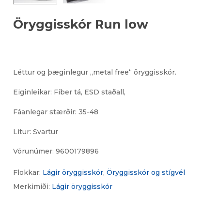
Öryggisskór Run low
Léttur og þæginlegur „metal free“ öryggisskór.
Eiginleikar: Fíber tá, ESD staðall,
Fáanlegar stærðir: 35-48
Litur: Svartur
Vörunúmer:
9600179896
Flokkar:
Lágir öryggisskór
,
Öryggisskór og stígvél
Merkimiði:
Lágir öryggisskór