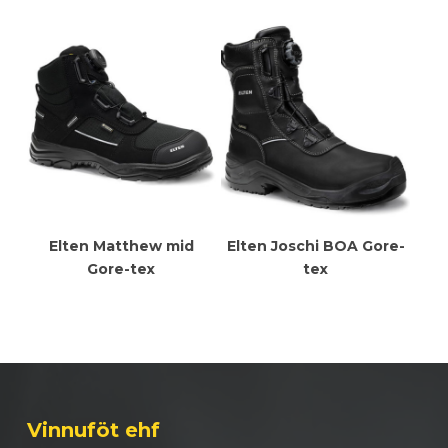
Meiri Upplýsingar
Meiri Upplýsingar
Elten Matthew mid
Elten Joschi BOA Gore-
Gore-tex
tex
Vinnuföt ehf