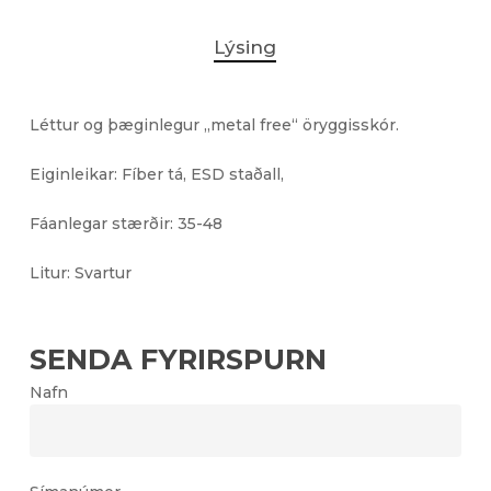
Lýsing
Léttur og þæginlegur „metal free“ öryggisskór.
Eiginleikar: Fíber tá, ESD staðall,
Fáanlegar stærðir: 35-48
Litur: Svartur
SENDA FYRIRSPURN
Nafn