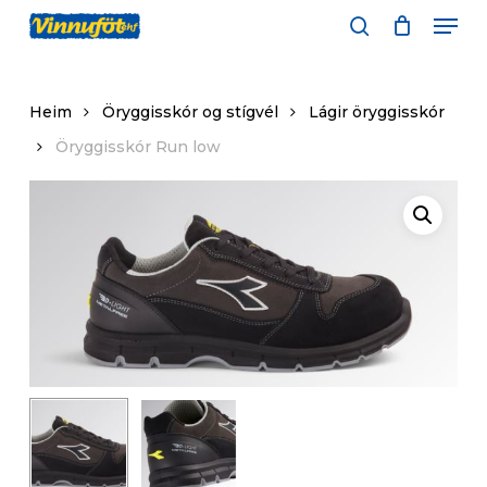
Skip
Men
to
leita
main
content
Heim
Öryggisskór og stígvél
Lágir öryggisskór
Öryggisskór Run low