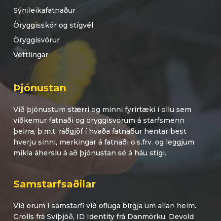
Sýnileikafatnaður
Öryggisskór og stígvél
Öryggisvörur
Vettlingar
Þjónustan
Við þjónustum stærri og minni fyrirtæki í öllu sem
viðkemur fatnaði og öryggisvörum á starfsmenn
þeirra, þ.m.t. ráðgjöf í hvaða fatnaður hentar best
hverju sinni, merkingar á fatnaði o.s.frv. og leggjum
mikla áherslu á að þjónustan sé á háu stigi.
Samstarfsaðilar
Við erum í samstarfi við öfluga birgja um allan heim.
Grolls frá Svíþjóð, ID Identity frá Danmörku, Devold