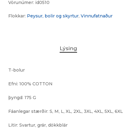
Vörunúmer:
id0510
Flokkar:
Peysur, bolir og skyrtur
,
Vinnufatnaður
Lýsing
T-bolur
Efni: 100% COTTON
þyngd: 175 G
Fáanlegar stærðir: S, M, L, XL, 2XL, 3XL, 4XL, 5XL, 6XL
Litir: Svartur, grár, dökkblár