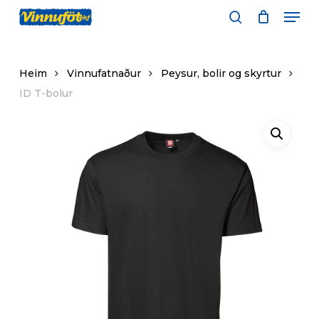
Skip
Men
to
leita
main
content
Heim
Vinnufatnaður
Peysur, bolir og skyrtur
ID T-bolur