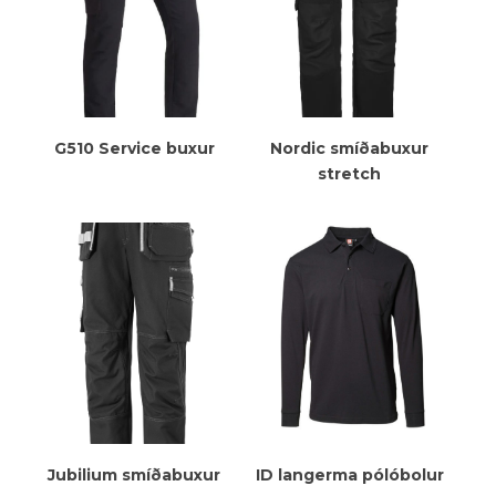
Meiri Upplýsingar
Meiri Upplýsingar
G510 Service buxur
Nordic smíðabuxur
stretch
Meiri Upplýsingar
Meiri Upplýsingar
Jubilium smíðabuxur
ID langerma pólóbolur