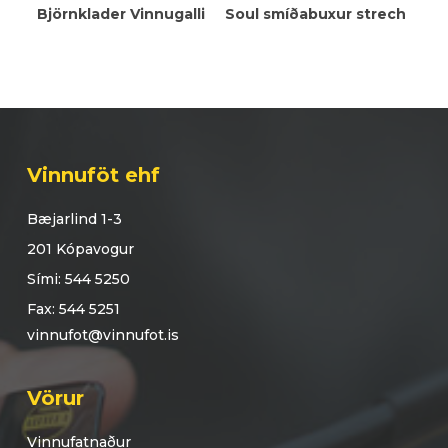
Meiri Upplýsingar
Meiri Upplýsingar
Björnklader Vinnugalli
Soul smíðabuxur strech
Vinnuföt ehf
Bæjarlind 1-3
201 Kópavogur
Sími: 544 5250
Fax: 544 5251
vinnufot@vinnufot.is
Vörur
Vinnufatnaður