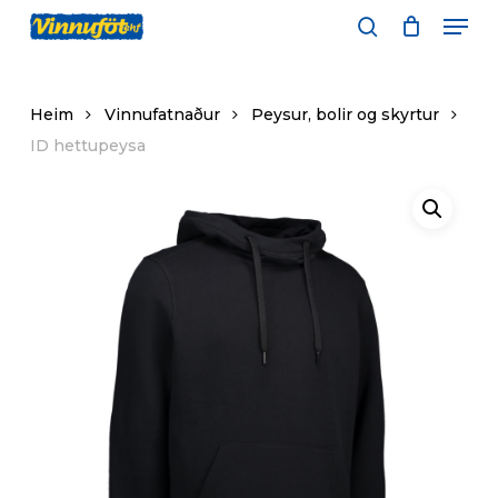
Skip
Men
to
leita
main
content
Heim
Vinnufatnaður
Peysur, bolir og skyrtur
ID hettupeysa