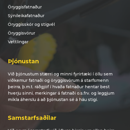
Öryggisfatnaður
Sýnileikafatnaður
Öryggisskór og stígvél
Öryggisvörur
Vettlingar
Þjónustan
Við þjónustum stærri og minni fyrirtæki í öllu sem
viðkemur fatnaði og öryggisvörum á starfsmenn
þeirra, þ.m.t. ráðgjöf í hvaða fatnaður hentar best
hverju sinni, merkingar á fatnaði o.s.frv. og leggjum
mikla áherslu á að þjónustan sé á háu stigi.
Samstarfsaðilar