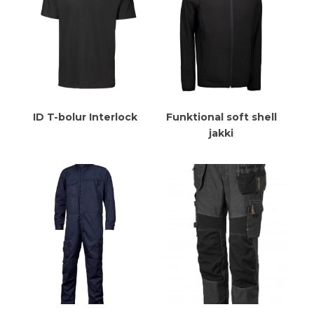
Meiri Upplýsingar
Meiri Upplýsingar
ID T-bolur Interlock
Funktional soft shell
jakki