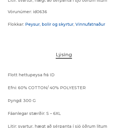
Litir: svartur, hægt að sérpanta í sjö öðrum litum
Vörunúmer:
id0636
Flokkar:
Peysur, bolir og skyrtur
,
Vinnufatnaður
Lýsing
Flott hettupeysa frá ID
Efni: 60% COTTON/ 40% POLYESTER
Þyngd: 300 G
Fáanlegar stærðir: S – 6XL
Litir: svartur, hægt að sérpanta í sjö öðrum litum