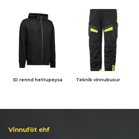
Meiri Upplýsingar
Meiri Upplýsingar
ID rennd hettupeysa
Teknik vinnubuxur
Vinnuföt ehf