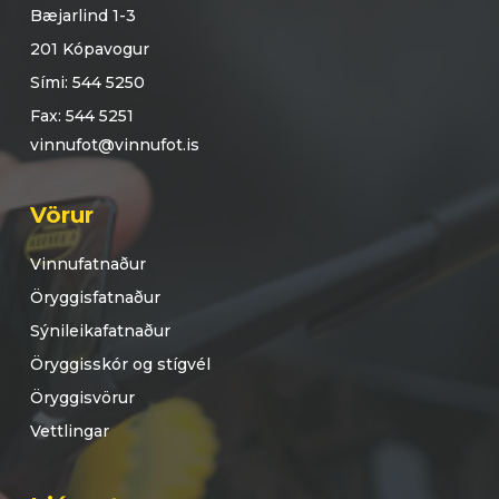
Bæjarlind 1-3
201 Kópavogur
Sími: 544 5250
Fax: 544 5251
vinnufot@vinnufot.is
Vörur
Vinnufatnaður
Öryggisfatnaður
Sýnileikafatnaður
Öryggisskór og stígvél
Öryggisvörur
Vettlingar