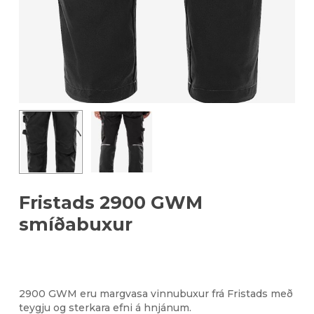
Fristads 2900 GWM
smíðabuxur
2900 GWM eru margvasa vinnubuxur frá Fristads með
teygju og sterkara efni á hnjánum.