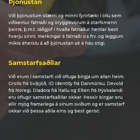
Þjónustan
Við þjónustum stærri og minni fyrirtæki í öllu sem
viðkemur fatnaði og öryggisvörum á starfsmenn
þeirra, þ.m.t. ráðgjöf í hvaða fatnaður hentar best
hverju sinni, merkingar á fatnaði o.s.frv. og leggjum
mikla áherslu á að þjónustan sé á háu stigi.
Samstarfsaðilar
Við erum í samstarfi við öfluga birgja um allan heim.
Grolls frá Svíþjóð, ID Identity frá Danmörku, Devold
frá Noregi, Diadora frá Ítalíu og Elten frá Þýskalandi
eru öflugir samstarfsaðilar okkar. Þessir birgjar eru
allir mjög framarlega á sínum sviðum og er samstarf
okkar við þessa aðila eins og best gerist.