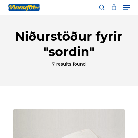
Skip
Men
to
leita
main
content
Niðurstöður fyrir
"sordin"
7 results found