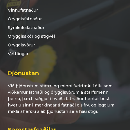
Vinnufatnaður
Öryggisfatnaður
Sýnileikafatnaður
Öryggisskór og stígvél
Öryggisvörur
Vettlingar
Þjónustan
Við þjónustum stærri og minni fyrirtæki í öllu sem
viðkemur fatnaði og öryggisvörum á starfsmenn
þeirra, þ.m.t. ráðgjöf í hvaða fatnaður hentar best
hverju sinni, merkingar á fatnaði o.s.frv. og leggjum
mikla áherslu á að þjónustan sé á háu stigi.
Samstarfsaðilar