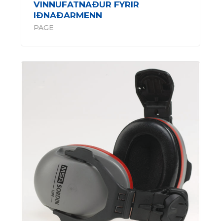
VINNUFATNAÐUR FYRIR
IÐNAÐARMENN
PAGE