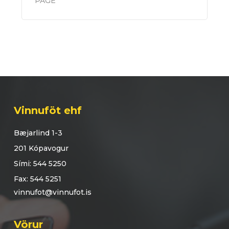
PAGE
Vinnuföt ehf
Bæjarlind 1-3
201 Kópavogur
Sími: 544 5250
Fax: 544 5251
vinnufot@vinnufot.is
Vörur